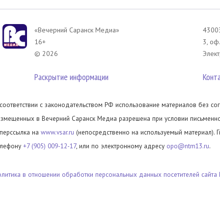
«Вечерний Саранск Mедиа»
43003
16+
3, оф
© 2026
Элект
Раскрытие информации
Конт
 соответствии с законодательством РФ использование материалов без сог
азмещенных в Вечерний Саранск Медиа разрешена при условии письменног
иперссылка на
www.vsar.ru
(непосредственно на используемый материал). 
елефону
+7 (905) 009-12-17
, или по электронному адресу
opo@ntm13.ru
.
олитика в отношении обработки персональных данных посетителей сайта