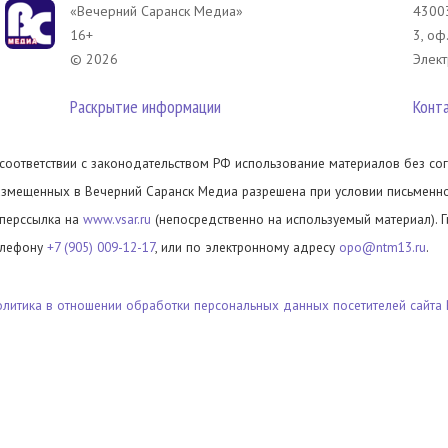
«Вечерний Саранск Mедиа»
43003
16+
3, оф
© 2026
Элект
Раскрытие информации
Конт
 соответствии с законодательством РФ использование материалов без сог
азмещенных в Вечерний Саранск Медиа разрешена при условии письменног
иперссылка на
www.vsar.ru
(непосредственно на используемый материал). 
елефону
+7 (905) 009-12-17
, или по электронному адресу
opo@ntm13.ru
.
олитика в отношении обработки персональных данных посетителей сайта