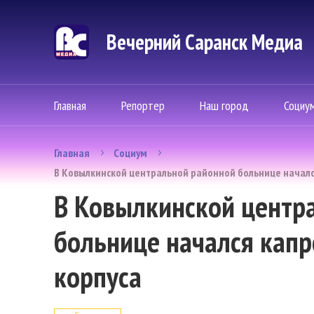
Вечерний Саранск Mедиа
Главная
Репортер
Наш город
Социу
Главная
Социум
В Ковылкинской центральной районной больнице началс
В Ковылкинской центр
больнице начался капр
корпуса