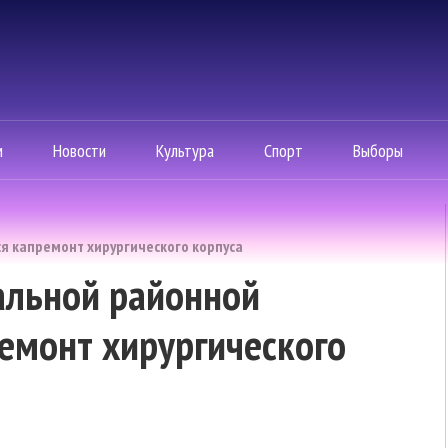
м
Новости
Культура
Спорт
Выборы
я капремонт хирургического корпуса
альной районной
емонт хирургического