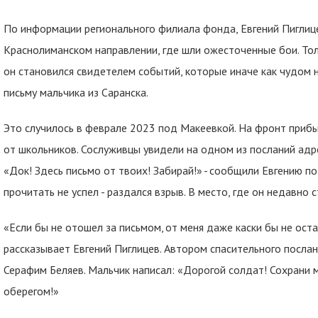
По информации регионального филиала фонда, Евгений Пиглиц
Краснолиманском направлении, где шли ожесточенные бои. То
он становился свидетелем событий, которые иначе как чудом н
письму мальчика из Саранска.
Это случилось в феврале 2023 под Макеевкой. На фронт прибы
от школьников. Сослуживцы увидели на одном из посланий адр
«Док! Здесь письмо от твоих! Забирай!» - сообщили Евгению п
прочитать не успел - раздался взрыв. В место, где он недавно 
«Если бы не отошел за письмом, от меня даже каски бы не оста
рассказывает Евгений Пиглицев. Автором спасительного послан
Серафим Беляев. Мальчик написал: «Дорогой солдат! Сохрани м
оберегом!»