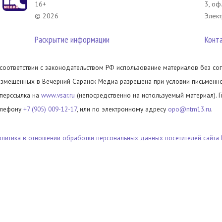
16+
3, оф
© 2026
Элект
Раскрытие информации
Конт
 соответствии с законодательством РФ использование материалов без сог
азмещенных в Вечерний Саранск Медиа разрешена при условии письменног
иперссылка на
www.vsar.ru
(непосредственно на используемый материал). 
елефону
+7 (905) 009-12-17
, или по электронному адресу
opo@ntm13.ru
.
олитика в отношении обработки персональных данных посетителей сайта