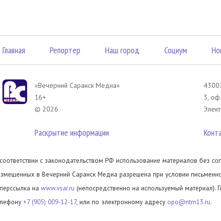
Главная
Репортер
Наш город
Социум
Но
«Вечерний Саранск Mедиа»
43003
16+
3, оф
© 2026
Элект
Раскрытие информации
Конт
 соответствии с законодательством РФ использование материалов без сог
азмещенных в Вечерний Саранск Медиа разрешена при условии письменног
иперссылка на
www.vsar.ru
(непосредственно на используемый материал). 
елефону
+7 (905) 009-12-17
, или по электронному адресу
opo@ntm13.ru
.