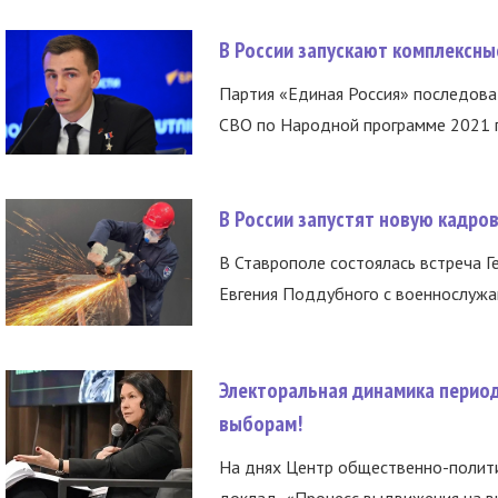
В России запускают комплексн
Партия «Единая Россия» последов
СВО по Народной программе 2021 го
В России запустят новую кадро
В Ставрополе состоялась встреча Г
Евгения Поддубного с военнослужащ
Электоральная динамика период
выборам!
На днях Центр общественно-полити
доклад «Процесс выдвижения на вы