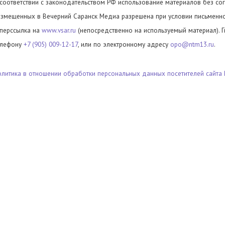
 соответствии с законодательством РФ использование материалов без сог
азмещенных в Вечерний Саранск Медиа разрешена при условии письменног
иперссылка на
www.vsar.ru
(непосредственно на используемый материал). 
елефону
+7 (905) 009-12-17
, или по электронному адресу
opo@ntm13.ru
.
олитика в отношении обработки персональных данных посетителей сайта