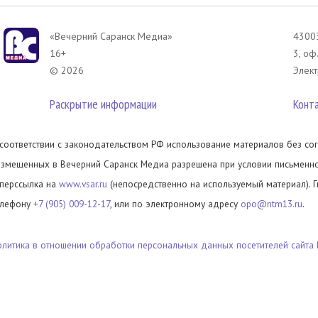
«Вечерний Саранск Mедиа»
43003
16+
3, оф
© 2026
Элект
Раскрытие информации
Конт
 соответствии с законодательством РФ использование материалов без сог
азмещенных в Вечерний Саранск Медиа разрешена при условии письменног
иперссылка на
www.vsar.ru
(непосредственно на используемый материал). 
елефону
+7 (905) 009-12-17
, или по электронному адресу
opo@ntm13.ru
.
олитика в отношении обработки персональных данных посетителей сайта