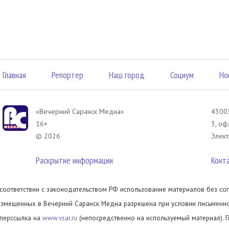
Главная
Репортер
Наш город
Социум
Но
«Вечерний Саранск Mедиа»
43003
16+
3, оф
© 2026
Элект
Раскрытие информации
Конт
 соответствии с законодательством РФ использование материалов без сог
азмещенных в Вечерний Саранск Медиа разрешена при условии письменног
иперссылка на
www.vsar.ru
(непосредственно на используемый материал). 