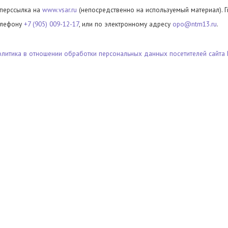
иперссылка на
www.vsar.ru
(непосредственно на используемый материал). 
елефону
+7 (905) 009-12-17
, или по электронному адресу
opo@ntm13.ru
.
олитика в отношении обработки персональных данных посетителей сайта