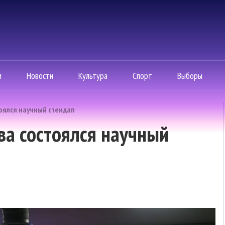
м
Новости
Культура
Спорт
Выборы
тоялся научный стендап
ва состоялся научный