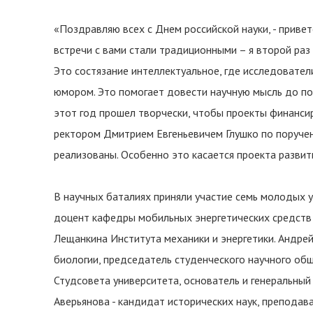
«Поздравляю всех с Днем российской науки, - привет
встречи с вами стали традиционными – я второй раз 
Это состязание интеллектуальное, где исследовате
юмором. Это помогает довести научную мысль до по
этот год прошел творчески, чтобы проекты финансир
ректором Дмитрием Евгеньевичем Глушко по поручен
реализованы. Особенно это касается проекта разви
В научных баталиях приняли участие семь молодых у
доцент кафедры мобильных энергетических средств
Лещанкина Института механики и энергетики. Андрей
биологии, председатель студенческого научного общ
Студсовета университета, основатель и генеральный
Аверьянова - кандидат исторических наук, препода