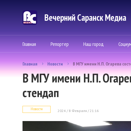
Вечерний Саранск Mедиа
Главная
Репортер
Наш город
Социу
Главная
Новости
В МГУ имени Н.П. Огарева сос
В МГУ имени Н.П. Огаре
стендап
Новости
2024 / 8 Февраля / 21:16