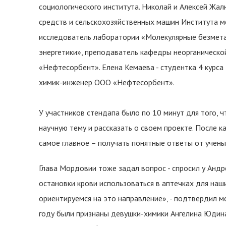
социологического института. Николай и Алексей Жа
средств и сельскохозяйственных машин Института ме
исследователь лаборатории «Молекулярные безмет
энергетики», преподаватель кафедры неорганическо
«Нефтесорбент». Елена Кемаева - студентка 4 курса
химик-инженер ООО «Нефтесорбент».
У участников стендапа было по 10 минут для того, 
научную тему и рассказать о своем проекте. После 
самое главное – получать понятные ответы от учены
Глава Мордовии тоже задал вопрос - спросил у Андр
остановки крови использоваться в аптечках для наш
ориентируемся на это направление», - подтвердил 
году были признаны девушки-химики Ангелина Юдина