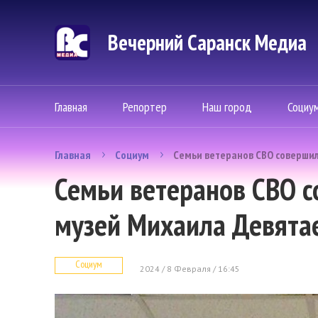
Вечерний Саранск Mедиа
Главная
Репортер
Наш город
Социу
Главная
Социум
Семьи ветеранов СВО совершил
Семьи ветеранов СВО с
музей Михаила Девята
Социум
2024 / 8 Февраля / 16:45