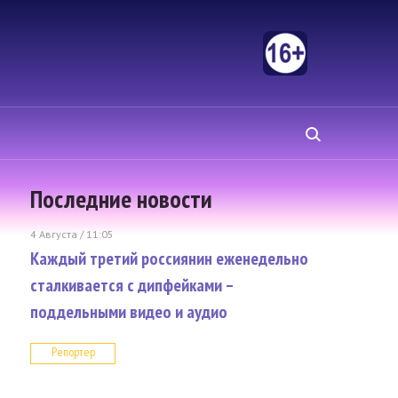
Последние новости
4 Августа / 11:05
Каждый третий россиянин еженедельно
сталкивается с дипфейками –
поддельными видео и аудио
Репортер