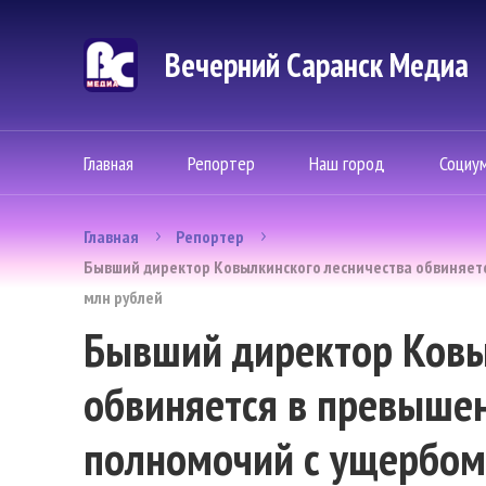
Вечерний Саранск Mедиа
Главная
Репортер
Наш город
Социу
Главная
Репортер
Бывший директор Ковылкинского лесничества обвиняет
млн рублей
Бывший директор Ковы
обвиняется в превыше
полномочий с ущербом