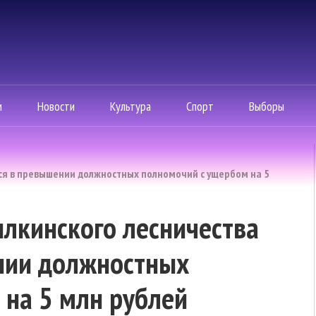
м
Новости
Культура
Спорт
Выборы
ся в превышении должностных полномочий с ущербом на 5
лкинского лесничества
нии должностных
 на 5 млн рублей