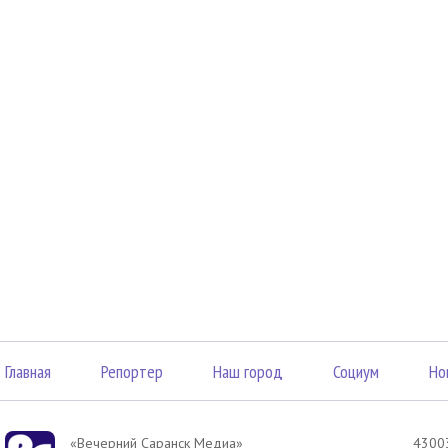
Главная
Репортер
Наш город
Социум
Но
«Вечерний Саранск Mедиа»
43003