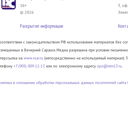
16+
3, оф
© 2026
Элект
Раскрытие информации
Конт
 соответствии с законодательством РФ использование материалов без сог
азмещенных в Вечерний Саранск Медиа разрешена при условии письменног
иперссылка на
www.vsar.ru
(непосредственно на используемый материал). 
елефону
+7 (905) 009-12-17
, или по электронному адресу
opo@ntm13.ru
.
олитика в отношении обработки персональных данных посетителей сайта