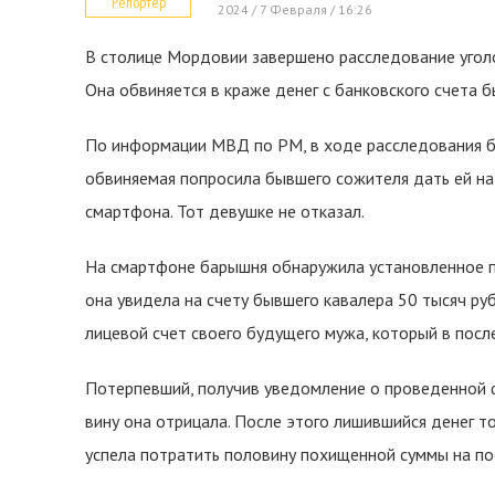
Репортер
2024 / 7 Февраля / 16:26
В столице Мордовии завершено расследование угол
Она обвиняется в краже денег с банковского счета 
По информации МВД по РМ, в ходе расследования бы
обвиняемая попросила бывшего сожителя дать ей на 
смартфона. Тот девушке не отказал.
На смартфоне барышня обнаружила установленное п
она увидела на счету бывшего кавалера 50 тысяч ру
лицевой счет своего будущего мужа, который в по
Потерпевший, получив уведомление о проведенной 
вину она отрицала. После этого лишившийся денег т
успела потратить половину похищенной суммы на по