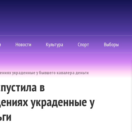
м
Новости
Культура
Спорт
Выборы
дениях украденные у бывшего кавалера деньги
пустила в
дениях украденные у
ьги