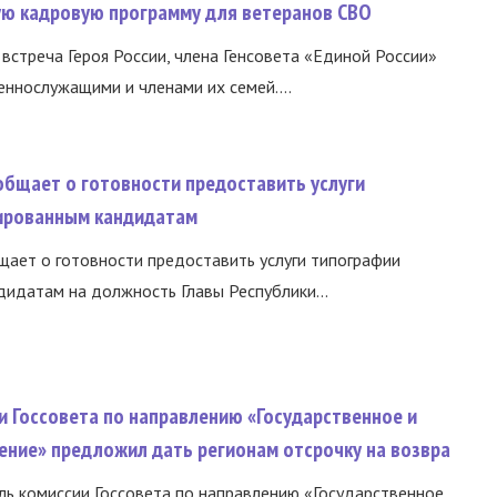
вую кадровую программу для ветеранов СВО
встреча Героя России, члена Генсовета «Единой России»
еннослужащими и членами их семей....
общает о готовности предоставить услуги
ированным кандидатам
ает о готовности предоставить услуги типографии
идатам на должность Главы Республики...
и Госсовета по направлению «Государственное и
ение» предложил дать регионам отсрочку на возвра
ь комиссии Госсовета по направлению «Государственное