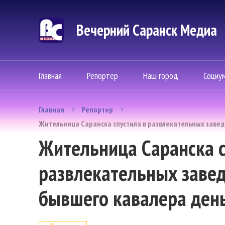
Вечерний Саранск Mедиа
Главная
Репортер
Наш город
Социу
Главная
Репортер
Жительница Саранска спустила в развлекательных заве
Жительница Саранска с
развлекательных заве
бывшего кавалера ден