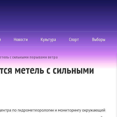
м
Новости
Культура
Спорт
Выборы
етель с сильными порывами ветра
тся метель с сильными
центра по гидрометеорологии и мониторингу окружающей