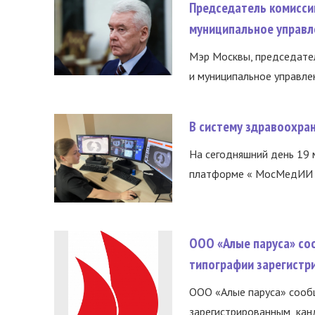
Председатель комисси
муниципальное управл
Мэр Москвы, председател
и муниципальное управле
В систему здравоохра
На сегодняшний день 19 
платформе « МосМедИИ ».
ООО «Алые паруса» со
типографии зарегистр
ООО «Алые паруса» сообщ
зарегистрированным канд