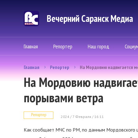
Вечерний Саранск Mедиа
Главная
Репортер
Наш город
Социу
Главная
Репортер
На Мордовию надвигается м
На Мордовию надвигае
порывами ветра
Репортер
2024 / 7 Февраля / 16:11
Как сообщает МЧС по РМ, по данным Мордовского 