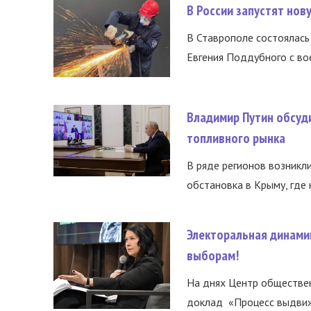
В России запустят но
В Ставрополе состоялась 
Евгения Поддубного с во
Владимир Путин обсуд
топливного рынка
В ряде регионов возникл
обстановка в Крыму, где 
Электоральная динами
выборам!
На днях Центр обществе
доклад «Процесс выдвиже