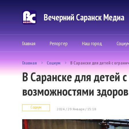
Вечерний Саранск Mедиа
Главная
Репортер
Наш город
Социу
Главная
Социум
В Саранске для детей с огран
В Саранске для детей 
возможностями здоров
Социум
2024 / 29 Января / 15:18