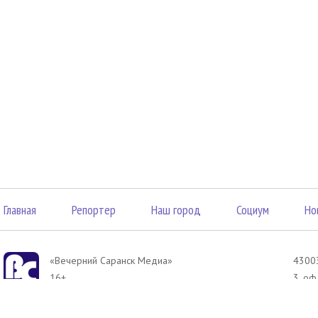
Главная
Репортер
Наш город
Социум
Но
«Вечерний Саранск Mедиа»
43003
16+
3, оф
© 2026
Элект