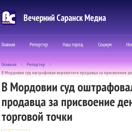
Вечерний Саранск Mедиа
Главная
Репортер
Наш город
Социум
Но
Главная
Репортер
В Мордовии суд оштрафовал вороватого продавца за присвоение де
В Мордовии суд оштрафова
продавца за присвоение де
торговой точки