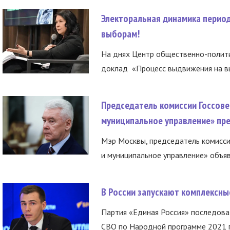
Электоральная динамика период
выборам!
На днях Центр общественно-полити
доклад «Процесс выдвижения на вы
Председатель комиссии Госсове
муниципальное управление» пре
Мэр Москвы, председатель комисси
и муниципальное управление» объяв
В России запускают комплексн
Партия «Единая Россия» последов
СВО по Народной программе 2021 го