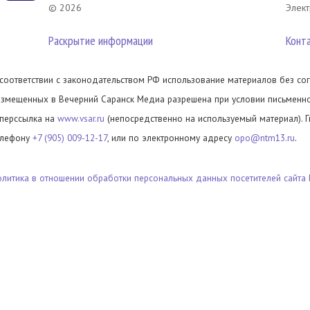
© 2026
Элект
Раскрытие информации
Конт
 соответствии с законодательством РФ использование материалов без сог
азмещенных в Вечерний Саранск Медиа разрешена при условии письменног
иперссылка на
www.vsar.ru
(непосредственно на используемый материал). 
елефону
+7 (905) 009-12-17
, или по электронному адресу
opo@ntm13.ru
.
олитика в отношении обработки персональных данных посетителей сайта