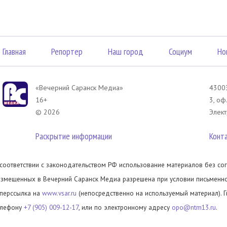
Главная
Репортер
Наш город
Социум
Но
«Вечерний Саранск Mедиа»
43003
16+
3, оф
© 2026
Элект
Раскрытие информации
Конт
 соответствии с законодательством РФ использование материалов без сог
азмещенных в Вечерний Саранск Медиа разрешена при условии письменног
иперссылка на
www.vsar.ru
(непосредственно на используемый материал). 
елефону
+7 (905) 009-12-17
, или по электронному адресу
opo@ntm13.ru
.