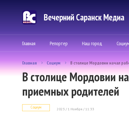
Вечерний Саранск Mедиа
Главная
Репортер
Наш город
Социу
Главная
Социум
В столице Мордовии начал раб
В столице Мордовии на
приемных родителей
Социум
2023 / 1 Ноября / 11:33