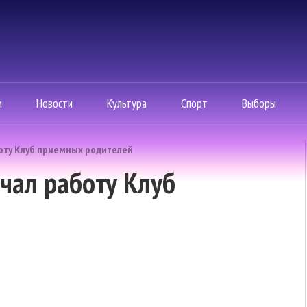
м
Новости
Культура
Спорт
Выборы
оту Клуб приемных родителей
чал работу Клуб