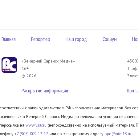
Главная
Репортер
Наш город
Социум
Но
«Вечерний Саранск Mедиа»
43003
16+
3, оф
© 2026
Элект
Раскрытие информации
Конт
 соответствии с законодательством РФ использование материалов без сог
азмещенных в Вечерний Саранск Медиа разрешена при условии письменног
иперссылка на
www.vsar.ru
(непосредственно на используемый материал). 
елефону
+7 (905) 009-12-17
, или по электронному адресу
opo@ntm13.ru
.