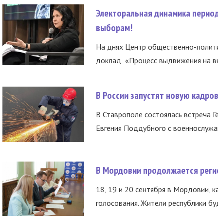
Электоральная динамика период
выборам!
На днях Центр общественно-полити
доклад «Процесс выдвижения на вы
В России запустят новую кадро
В Ставрополе состоялась встреча Г
Евгения Поддубного с военнослужащ
В Мордовии продолжается регис
18, 19 и 20 сентября в Мордовии, к
голосования. Жители республики буд