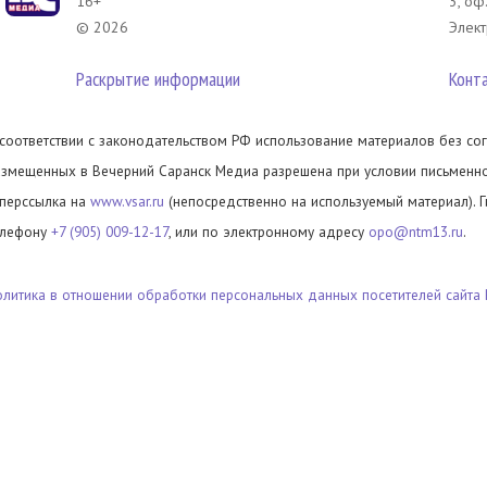
16+
3, оф
© 2026
Элект
Раскрытие информации
Конт
 соответствии с законодательством РФ использование материалов без сог
азмещенных в Вечерний Саранск Медиа разрешена при условии письменног
иперссылка на
www.vsar.ru
(непосредственно на используемый материал). 
елефону
+7 (905) 009-12-17
, или по электронному адресу
opo@ntm13.ru
.
олитика в отношении обработки персональных данных посетителей сайта