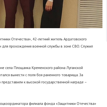
тники Отечества», 42-летний житель Ардатовского
н для прохождения военной службы в зоне СВО. Служил
оне села Площанка Кременского района Луганской
тался вынести с поля боя раненного товарища. За
 представили к высокой государственной награде –
 соцкоординатора филиала фонда «Защитники Отечества»