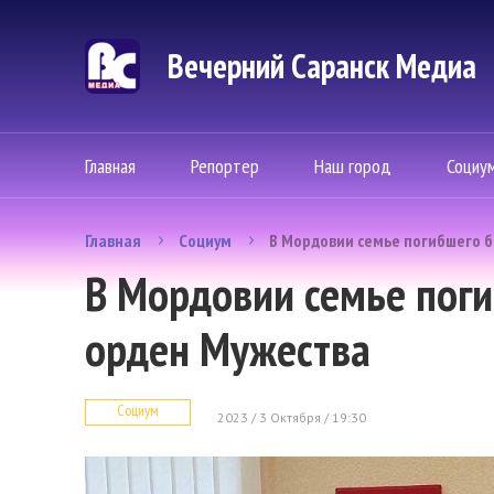
Вечерний Саранск Mедиа
Главная
Репортер
Наш город
Социу
Главная
Социум
В Мордовии семье погибшего б
В Мордовии семье пог
орден Мужества
Социум
2023 / 3 Октября / 19:30