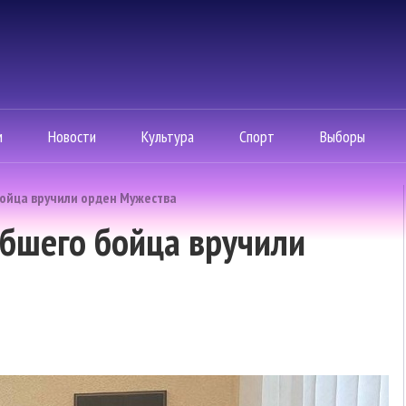
м
Новости
Культура
Спорт
Выборы
ойца вручили орден Мужества
ибшего бойца вручили