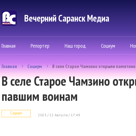
Вечерний Саранск Mедиа
Главная
Репортер
Наш город
Социум
Но
Главная
Социум
В селе Старое Чамзино открыли памятни
В селе Старое Чамзино отк
павшим воинам
Социум
2023 / 22 Августа / 17:49