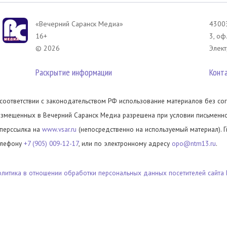
«Вечерний Саранск Mедиа»
43003
16+
3, оф
© 2026
Элект
Раскрытие информации
Конт
 соответствии с законодательством РФ использование материалов без сог
азмещенных в Вечерний Саранск Медиа разрешена при условии письменног
иперссылка на
www.vsar.ru
(непосредственно на используемый материал). 
елефону
+7 (905) 009-12-17
, или по электронному адресу
opo@ntm13.ru
.
олитика в отношении обработки персональных данных посетителей сайта