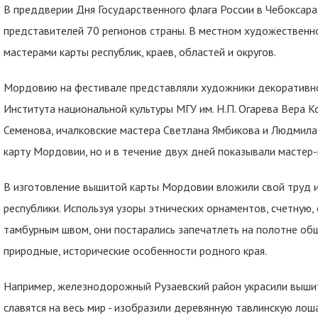
В преддверии Дня Государственного флага России в Чебоксар
представителей 70 регионов страны. В местном художественн
мастерами карты республик, краев, областей и округов.
Мордовию на фестивале представляли художники декоративно
Института национальной культуры МГУ им. Н.П. Огарева Вера К
Семенова, ичалковские мастера Светлана Ямбикова и Людмила
карту Мордовии, но и в течение двух дней показывали мастер-
В изготовление вышитой карты Мордовии вложили свой труд и
республики. Используя узоры этнических орнаментов, счетную,
тамбурным швом, они постарались запечатлеть на полотне общ
природные, исторические особенности родного края.
Например, железнодорожный Рузаевский район украсили вышит
славятся на весь мир - изобразили деревянную тавлинскую лоша