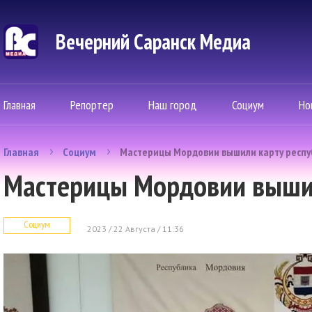
Вечерний Саранск Mедиа
Главная
Репортер
Наш город
Социум
Но
Главная
Социум
Мастерицы Мордовии вышили карту респу
Мастерицы Мордовии вышил
Социум
2023 / 22 Августа / 11:36