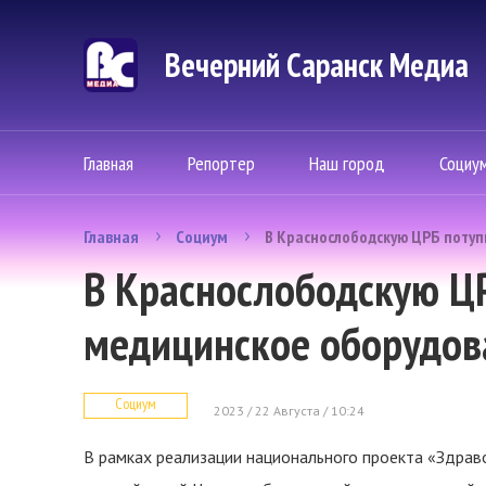
Вечерний Саранск Mедиа
Главная
Репортер
Наш город
Социу
Главная
Социум
В Краснослободскую ЦРБ поту
В Краснослободскую Ц
медицинское оборудов
Социум
2023 / 22 Августа / 10:24
В рамках реализации национального проекта «Здра