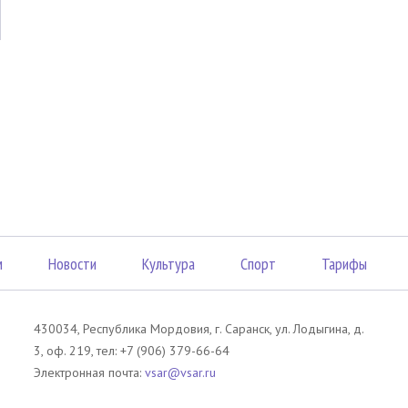
м
Новости
Культура
Спорт
Тарифы
430034, Республика Мордовия, г. Саранск, ул. Лодыгина, д.
3, оф. 219, тел: +7 (906) 379-66-64
Электронная почта:
vsar@vsar.ru