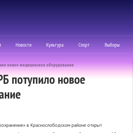
м
Новости
Культура
Спорт
Выборы
пило новое медицинское оборудование
РБ потупило новое
ание
воохранение» в Краснослободском районе открыт