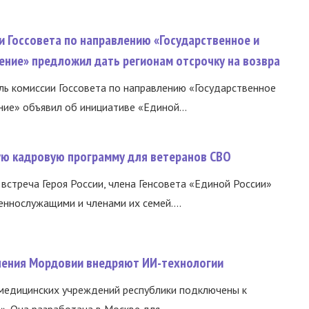
и Госсовета по направлению «Государственное и
ение» предложил дать регионам отсрочку на возвра
ь комиссии Госсовета по направлению «Государственное
ние» объявил об инициативе «Единой...
вую кадровую программу для ветеранов СВО
встреча Героя России, члена Генсовета «Единой России»
еннослужащими и членами их семей....
нения Мордовии внедряют ИИ-технологии
медицинских учреждений республики подключены к
 Она разработана в Москве для...