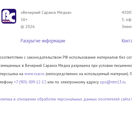
«Вечерний Саранск Mедиа»
43003
16+
3, оф
© 2026
Элект
Раскрытие информации
Конт
 соответствии с законодательством РФ использование материалов без сог
азмещенных в Вечерний Саранск Медиа разрешена при условии письменног
иперссылка на
www.vsar.ru
(непосредственно на используемый материал). 
елефону
+7 (905) 009-12-17
, или по электронному адресу
opo@ntm13.ru
.
олитика в отношении обработки персональных данных посетителей сайта