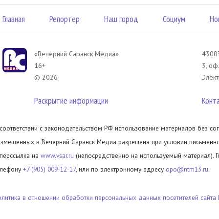
Главная
Репортер
Наш город
Социум
Но
«Вечерний Саранск Mедиа»
43003
16+
3, оф
© 2026
Элект
Раскрытие информации
Конт
 соответствии с законодательством РФ использование материалов без сог
азмещенных в Вечерний Саранск Медиа разрешена при условии письменног
иперссылка на
www.vsar.ru
(непосредственно на используемый материал). 
елефону
+7 (905) 009-12-17
, или по электронному адресу
opo@ntm13.ru
.
олитика в отношении обработки персональных данных посетителей сайта