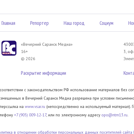
Главная
Репортер
Наш город
Социум
Но
«Вечерний Саранск Mедиа»
43003
16+
3, оф
© 2026
Элект
Раскрытие информации
Конт
 соответствии с законодательством РФ использование материалов без сог
азмещенных в Вечерний Саранск Медиа разрешена при условии письменног
иперссылка на
www.vsar.ru
(непосредственно на используемый материал). 
елефону
+7 (905) 009-12-17
, или по электронному адресу
opo@ntm13.ru
.
олитика в отношении обработки персональных данных посетителей сайта