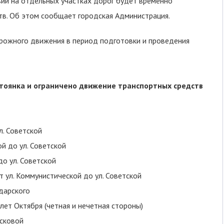
ии на отдельных участках дорог будет временно
тв. Об этом сообщает городская Администрация.
орожного движения в период подготовки и проведения
 стоянка и ограничено движение транспортных средств
л. Советской
ой до ул. Советской
до ул. Советской
от ул. Коммунистической до ул. Советской
одарского
0 лет Октября (четная и нечетная стороны)
асковой