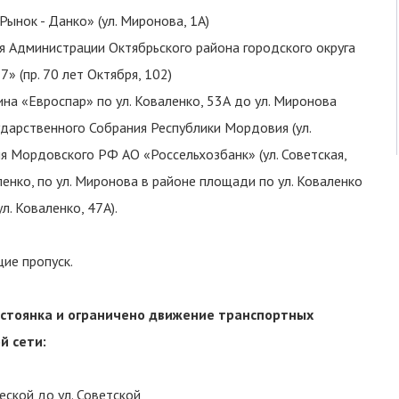
Рынок - Данко» (ул. Миронова, 1А)
ия Администрации Октябрьского района городского округа
7» (пр. 70 лет Октября, 102)
ина «Евроспар» по ул. Коваленко, 53А до ул. Миронова
сударственного Собрания Республики Мордовия (ул.
ния Мордовского РФ АО «Россельхозбанк» (ул. Советская,
ленко, по ул. Миронова в районе площади по ул. Коваленко
л. Коваленко, 47А).
ие пропуск.
а стоянка и ограничено движение транспортных
й сети:
еской до ул. Советской