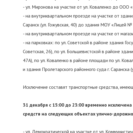
- ул. Миронова на участке от ул. Коваленко до ООО «
- на внутриквартальном проезде на участке от здан
Саранск (ул. Гожувская, 40) до здания МОУ «Лицей № 
- на внутриквартальном проезде на участке от магаз
- на парковках: по ул. Советской в районе здания Го
Советская, 26), по ул. Большевистской в районе зда
47А), по ул. Коваленко в районе площади по ул. Кова
и здания Пролетарского районного суда г. Саранска (у
Исключение составят транспортные средства, имеющ
31 декабря с 15:00 до 23:00 временно исключен
средств на следующих объектах улично-дорожно
- ул. Демократической на участке от ул. Коммунистич