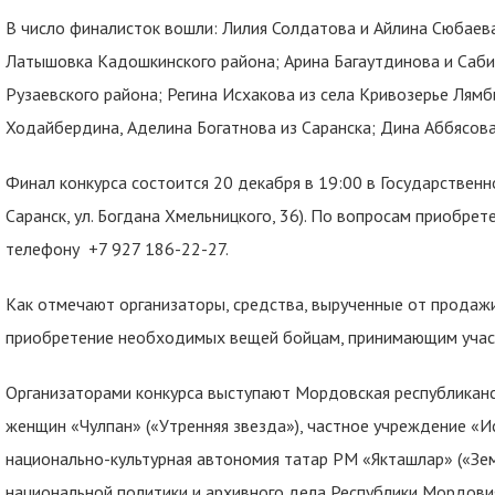
В число финалисток вошли: Лилия Солдатова и Айлина Сюбаева
Латышовка Кадошкинского района; Арина Багаутдинова и Саби
Рузаевского района; Регина Исхакова из села Кривозерье Лямб
Ходайбердина, Аделина Богатнова из Саранска; Дина Аббясова
Финал конкурса состоится 20 декабря в 19:00
в Государственн
Саранск, ул. Богдана Хмельницкого, 36). По вопросам приобр
телефону +7 927 186-22-27.
Как отмечают организаторы, средства, вырученные от продажи
приобретение необходимых вещей бойцам, принимающим учас
Организаторами конкурса выступают Мордовская республиканс
женщин «Чулпан» («Утренняя звезда»), частное учреждение «Ис
национально-культурная автономия татар РМ «Якташлар» («Зем
национальной политики и архивного дела Республики Мордови