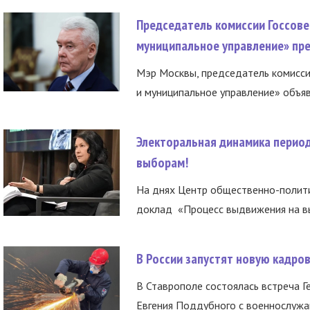
Председатель комиссии Госсове
муниципальное управление» пре
Мэр Москвы, председатель комисси
и муниципальное управление» объяв
Электоральная динамика период
выборам!
На днях Центр общественно-полити
доклад «Процесс выдвижения на вы
В России запустят новую кадро
В Ставрополе состоялась встреча Г
Евгения Поддубного с военнослужащ