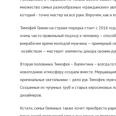
множество самых разнообразных «гражданских» увле
который - точно мастер на все руки. Впрочем, как и 
Тимофей Галкин на страже порядка стоит с 2016 год
очень часто правильный подход к человеку – способ н
внерабочее время молодой мужчина — примерный се
хозяйством — мастерит элементы декора своими ру
Вторая половинка Тимофея – Валентина – всегда го
новогоднюю атмосферу создали вместе. Мерцающие г
оригинальные светильники – дело рук Тимофея, мужч
Созданные из чугунных труб и старых керосиновых л
дизайнеров.
Кстати, семья Галкиных также хочет приобрести рари
руках такой творческой семьи она точно не пропаде