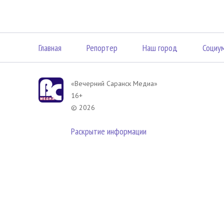
Главная
Репортер
Наш город
Социу
«Вечерний Саранск Mедиа»
16+
© 2026
Раскрытие информации
В соответствии с законодательством РФ использование материа
размещенных в Вечерний Саранск Медиа разрешена при условии
гиперссылка на
www.vsar.ru
(непосредственно на используемый м
телефону
+7 (905) 009-12-17
, или по электронному адресу
opo@n