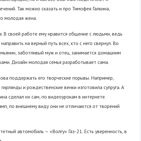
чений. Так можно сказать и про Тимофея Галкина,
его молодая жена.
а. В своей работе ему нравится общение с людьми, ведь
аправить на верный путь всех, кто с него свернул. Во
мьянин, заботливый муж и отец, занимается домашним
ками. Дизайн молодая семья разработывает сама.
това поддержать его творческие порывы. Например,
ирлянды и рождественские венки изготовила супруга. А
ина сделал их сам, по видеоурокам в интернете.
амп, по внешнему виду они не отличаются от творений
тетный автомобиль — «Волгу» Газ-21. Есть уверенность, в
т.