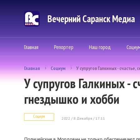
Вечерний Саранск Mедиа
Главная
Репортер
Наш город
Социу
Главная
Социум
У супругов Галкиных - счастье,
У супругов Галкиных - с
гнездышко и хобби
Социум
2022 / 8 Декабря / 17:11
Полицейские в Мордовии не только обеспечивают пр