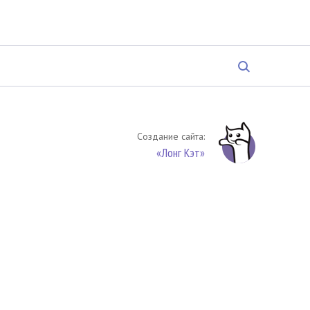
Создание сайта:
«Лонг Кэт»
твенность. Цитирование (целиком или частями) материалов
обязательное указание на источник цитирования -
риала. По вопросам цитирования материалов обращайтесь по