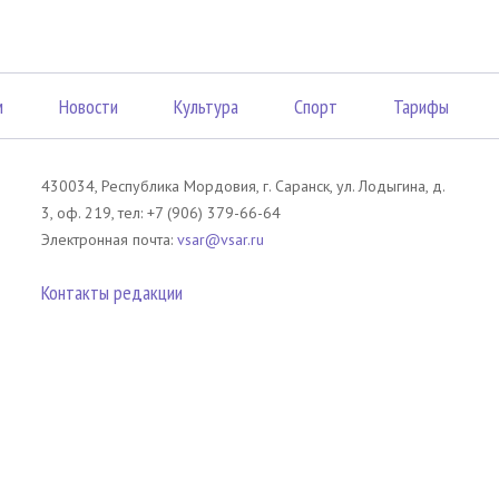
м
Новости
Культура
Спорт
Тарифы
430034, Республика Мордовия, г. Саранск, ул. Лодыгина, д.
3, оф. 219, тел: +7 (906) 379-66-64
Электронная почта:
vsar@vsar.ru
Контакты редакции
лов без согласия правообладателя является незаконным и влечет ответс
 письменного согласия правообладателя. При использовании материалов 
атериал). Гиперссылка должна располагаться в начале текстового мате
tm13.ru
.