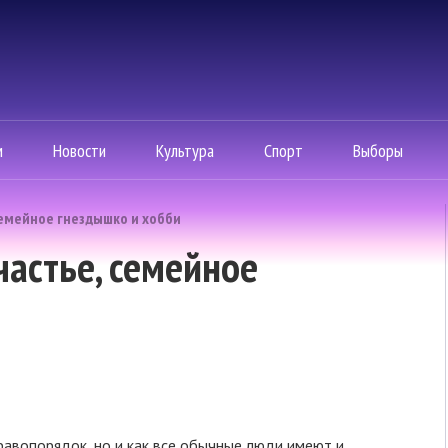
м
Новости
Культура
Спорт
Выборы
 семейное гнездышко и хобби
частье, семейное
авопорядок, но и как все обычные люди имеют и