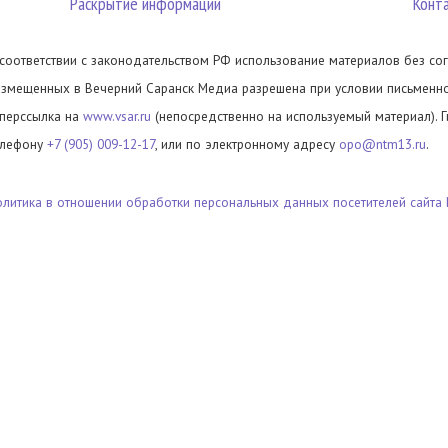
Раскрытие информации
Конт
 соответствии с законодательством РФ использование материалов без сог
азмещенных в Вечерний Саранск Медиа разрешена при условии письменног
иперссылка на
www.vsar.ru
(непосредственно на используемый материал). 
елефону
+7 (905) 009-12-17
, или по электронному адресу
opo@ntm13.ru
.
олитика в отношении обработки персональных данных посетителей сайта