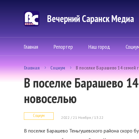
Вечерний Саранск Mедиа
Главная
Репортер
Наш город
Социу
Главная
Социум
В поселке Барашево 14 семей г
В поселке Барашево 14
новоселью
Социум
2022 / 21 Ноября / 13:22
В поселке Барашево Теньгушевского района скоро б