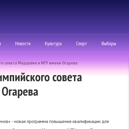
м
Новости
Культура
Спорт
Выборы
о совета Мордовии и МГУ имени Огарева
импийского совета
 Огарева
нов» - новая программа повышения квалификации для