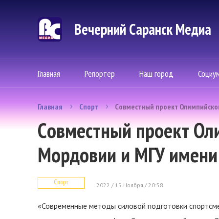
Вечерний Саранск Mедиа
Главная
Репортер
Наш город
Социу
Главная
Спорт
Cовместный проект Олимпийског
Cовместный проект Ол
Мордовии и МГУ имени
Спорт
2022 / 15 Ноября / 20:58
«Современные методы силовой подготовки спортсме