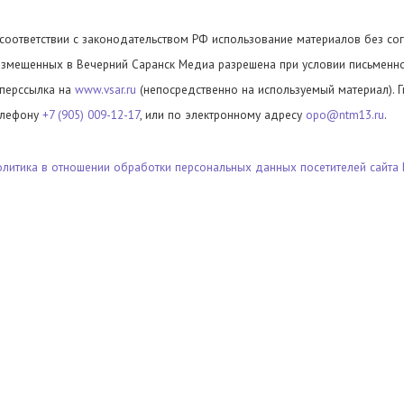
 соответствии с законодательством РФ использование материалов без сог
азмещенных в Вечерний Саранск Медиа разрешена при условии письменног
иперссылка на
www.vsar.ru
(непосредственно на используемый материал). 
елефону
+7 (905) 009-12-17
, или по электронному адресу
opo@ntm13.ru
.
олитика в отношении обработки персональных данных посетителей сайта