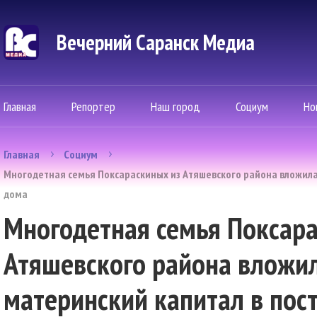
Вечерний Саранск Mедиа
Главная
Репортер
Наш город
Социум
Но
Главная
Социум
Многодетная семья Поксараскиных из Атяшевского района вложила
дома
Многодетная семья Поксара
Атяшевского района вложи
материнский капитал в пос