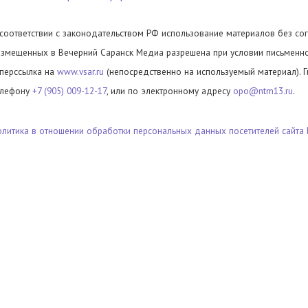
 соответствии с законодательством РФ использование материалов без сог
азмещенных в Вечерний Саранск Медиа разрешена при условии письменног
иперссылка на
www.vsar.ru
(непосредственно на используемый материал). 
елефону
+7 (905) 009-12-17
, или по электронному адресу
opo@ntm13.ru
.
олитика в отношении обработки персональных данных посетителей сайта