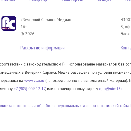
«Вечерний Саранск Mедиа»
43003
16+
3, оф
© 2026
Элект
Раскрытие информации
Конт
 соответствии с законодательством РФ использование материалов без сог
азмещенных в Вечерний Саранск Медиа разрешена при условии письменног
иперссылка на
www.vsar.ru
(непосредственно на используемый материал). 
елефону
+7 (905) 009-12-17
, или по электронному адресу
opo@ntm13.ru
.
олитика в отношении обработки персональных данных посетителей сайта