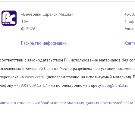
«Вечерний Саранск Mедиа»
43003
16+
3, оф
© 2026
Элект
Раскрытие информации
Конт
 соответствии с законодательством РФ использование материалов без сог
азмещенных в Вечерний Саранск Медиа разрешена при условии письменног
иперссылка на
www.vsar.ru
(непосредственно на используемый материал). 
елефону
+7 (905) 009-12-17
, или по электронному адресу
opo@ntm13.ru
.
олитика в отношении обработки персональных данных посетителей сайта