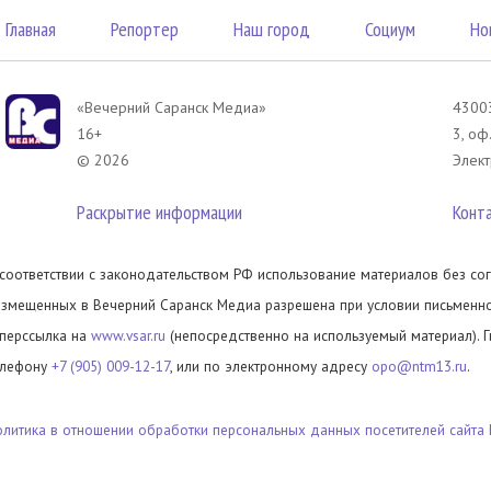
Главная
Репортер
Наш город
Социум
Но
«Вечерний Саранск Mедиа»
43003
16+
3, оф
© 2026
Элект
Раскрытие информации
Конт
 соответствии с законодательством РФ использование материалов без сог
азмещенных в Вечерний Саранск Медиа разрешена при условии письменног
иперссылка на
www.vsar.ru
(непосредственно на используемый материал). 
елефону
+7 (905) 009-12-17
, или по электронному адресу
opo@ntm13.ru
.
олитика в отношении обработки персональных данных посетителей сайта