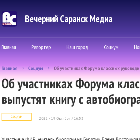
Вечерний Саранск Mедиа
Главная
Репортер
Наш город
Социум
Но
Главная
Социум
Об участниках Форума классных руководи
Об участниках Форума кла
выпустят книгу с автобиог
Социум
2022 / 19 Октября / 16:53
Участница ФКР, учитель биологии из Бурятии Елена Востриков