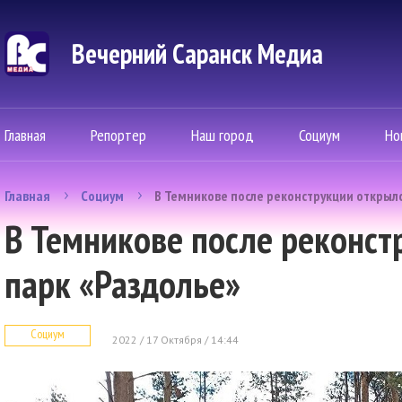
Вечерний Саранск Mедиа
Главная
Репортер
Наш город
Социум
Но
Главная
Социум
В Темникове после реконструкции открылс
В Темникове после реконст
парк «Раздолье»
Социум
2022 / 17 Октября / 14:44