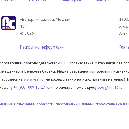
«Вечерний Саранск Mедиа»
43003
16+
3, оф
© 2026
Элект
Раскрытие информации
Конт
 соответствии с законодательством РФ использование материалов без сог
азмещенных в Вечерний Саранск Медиа разрешена при условии письменног
иперссылка на
www.vsar.ru
(непосредственно на используемый материал). 
елефону
+7 (905) 009-12-17
, или по электронному адресу
opo@ntm13.ru
.
олитика в отношении обработки персональных данных посетителей сайта