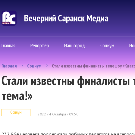
Вечерний Саранск Mедиа
Главная
Репортер
Наш город
Социум
Но
Главная
Социум
Стали известны финалисты телешоу «Клас
Стали известны финалисты 
тема!»
Социум
2022 / 4 Октября / 09:50
232 964 человека поддержали любимых педагогов на всеросси