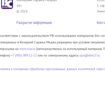
«Вечерний Саранск Mедиа»
43003
16+
3, оф
© 2026
Элект
Раскрытие информации
Конт
 соответствии с законодательством РФ использование материалов без сог
азмещенных в Вечерний Саранск Медиа разрешена при условии письменног
иперссылка на
www.vsar.ru
(непосредственно на используемый материал). 
елефону
+7 (905) 009-12-17
, или по электронному адресу
opo@ntm13.ru
.
олитика в отношении обработки персональных данных посетителей сайта