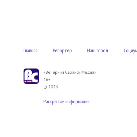
Главная
Репортер
Наш город
Социу
«Вечерний Саранск Mедиа»
16+
© 2026
Раскрытие информации
В соответствии с законодательством РФ использование материа
размещенных в Вечерний Саранск Медиа разрешена при условии
гиперссылка на
www.vsar.ru
(непосредственно на используемый м