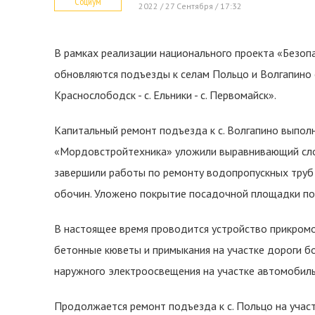
Социум
2022 / 27 Сентября / 17:32
В рамках реализации национального проекта «Безоп
обновляются подъезды к селам Польцо и Волгапино от
Краснослободск - с. Ельники - с. Первомайск».
Капитальный ремонт подъезда к с. Волгапино выполн
«Мордовстройтехника» уложили выравнивающий слой
завершили работы по ремонту водопропускных труб 
обочин. Уложено покрытие посадочной площадки по
В настоящее время проводится устройство прикром
бетонные кюветы и примыкания на участке дороги бо
наружного электроосвещения на участке автомобиль
Продолжается ремонт подъезда к с. Польцо на учас