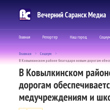
Вечерний Саранск Mедиа
Главная
Репортер
Наш город
Социу
Главная
Социум
В Ковылкинском районе благодаря новым дорогам обес
В Ковылкинском район
дорогам обеспечиваетс
медучреждениям и шк