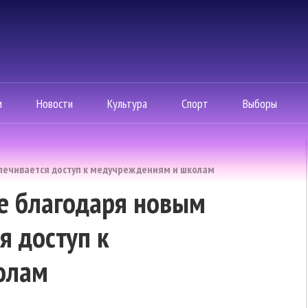
м
Новости
Культура
Спорт
Выборы
печивается доступ к медучреждениям и школам
е благодаря новым
я доступ к
олам