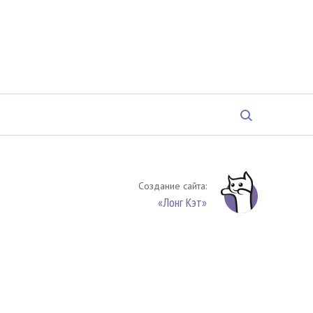
Создание сайта:
«Лонг Кэт»
твенность. Цитирование (целиком или частями) материалов
обязательное указание на источник цитирования -
риала. По вопросам цитирования материалов обращайтесь по