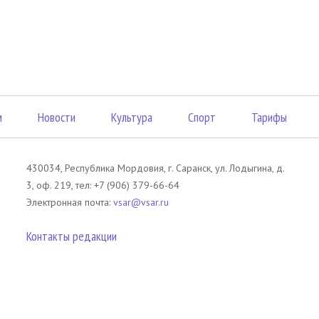
м
Новости
Культура
Спорт
Тарифы
430034, Республика Мордовия, г. Саранск, ул. Лодыгина, д.
3, оф. 219, тел: +7 (906) 379-66-64
Электронная почта:
vsar@vsar.ru
Контакты редакции
лов без согласия правообладателя является незаконным и влечет ответс
 письменного согласия правообладателя. При использовании материалов 
атериал). Гиперссылка должна располагаться в начале текстового мате