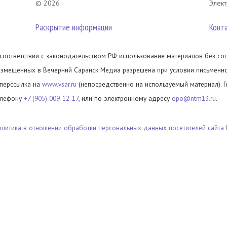
© 2026
Элект
Раскрытие информации
Конт
 соответствии с законодательством РФ использование материалов без сог
азмещенных в Вечерний Саранск Медиа разрешена при условии письменног
иперссылка на
www.vsar.ru
(непосредственно на используемый материал). 
елефону
+7 (905) 009-12-17
, или по электронному адресу
opo@ntm13.ru
.
олитика в отношении обработки персональных данных посетителей сайта