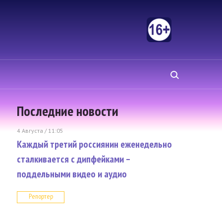
Последние новости
4 Августа / 11:05
Каждый третий россиянин еженедельно
сталкивается с дипфейками –
поддельными видео и аудио
Репортер