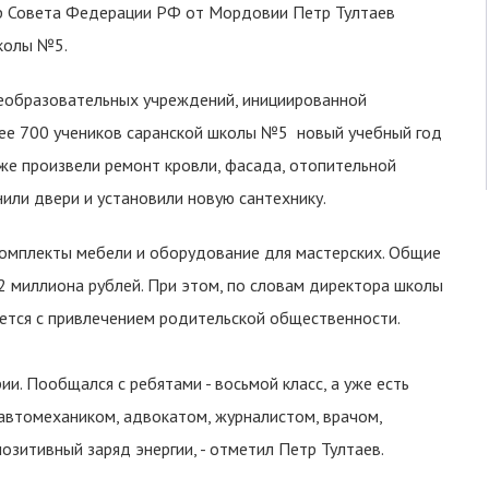
р Совета Федерации РФ от Мордовии Петр Тултаев
школы №5.
еобразовательных учреждений, инициированной
ее 700 учеников саранской школы №5 новый учебный год
же произвели ремонт кровли, фасада, отопительной
нили двери и установили новую сантехнику.
комплекты мебели и оборудование для мастерских. Общие
2 миллиона рублей. При этом, по словам директора школы
ется с привлечением родительской общественности.
ии. Пообщался с ребятами - восьмой класс, а уже есть
 автомехаником, адвокатом, журналистом, врачом,
позитивный заряд энергии, - отметил Петр Тултаев.