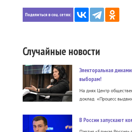
Поделиться в соц. сетях:
Случайные новости
Электоральная динами
выборам!
На днях Центр обществе
доклад «Процесс выдвиже
В России запускают к
Партия «Единая Россия»