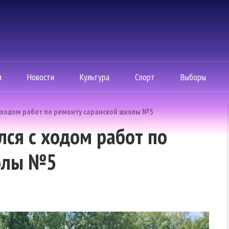
м
Новости
Культура
Спорт
Выборы
с ходом работ по ремонту саранской школы №5
лся с ходом работ по
олы №5