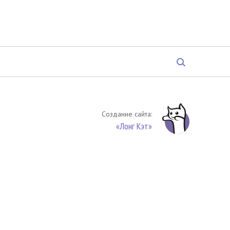
Создание сайта:
«Лонг Кэт»
твенность. Цитирование (целиком или частями) материалов
обязательное указание на источник цитирования -
риала. По вопросам цитирования материалов обращайтесь по