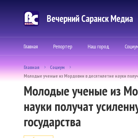
Вечерний Саранск Mедиа
Главная
Репортер
Наш город
Социу
Главная
Социум
Молодые ученые из Мордовии в десятилетие науки получ
Молодые ученые из Мо
науки получат усиленн
государства