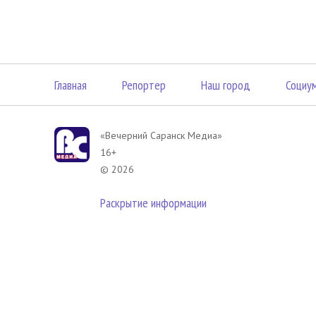
Главная
Репортер
Наш город
Социу
«Вечерний Саранск Mедиа»
16+
© 2026
Раскрытие информации
В соответствии с законодательством РФ использование материа
размещенных в Вечерний Саранск Медиа разрешена при условии
гиперссылка на
www.vsar.ru
(непосредственно на используемый м
телефону
+7 (905) 009-12-17
, или по электронному адресу
opo@n