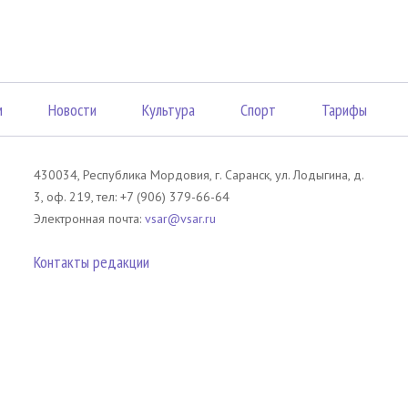
м
Новости
Культура
Спорт
Тарифы
430034, Республика Мордовия, г. Саранск, ул. Лодыгина, д.
3, оф. 219, тел: +7 (906) 379-66-64
Электронная почта:
vsar@vsar.ru
Контакты редакции
лов без согласия правообладателя является незаконным и влечет ответс
 письменного согласия правообладателя. При использовании материалов 
атериал). Гиперссылка должна располагаться в начале текстового мате
tm13.ru
.