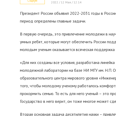
Социум
2022 / 12 Мая / 12:14
Президент России объявил 2022-2031 годы в России
период определены главные задачи.
В первую очередь, это привлечение молодежи в науч
умных ребят, которые могут обеспечить России по
молодым ученым оказывается всяческая поддержка с
«Для них созданы все условия, разработана линейка
молодежной лаборатории на базе НИ МГУ им. Н.П. О
образовательного центра мирового уровня «Инженер
того, чтобы молодому ученому работалось комфортн
прокормить семью. То есть для него ученый – это пр
Государство в него верит, он тоже многое может сде
Вторая основная задача десятилетия науки – привл