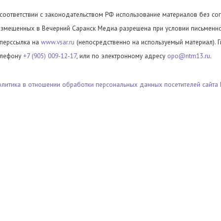
 соответствии с законодательством РФ использование материалов без сог
азмещенных в Вечерний Саранск Медиа разрешена при условии письменног
иперссылка на
www.vsar.ru
(непосредственно на используемый материал). 
елефону
+7 (905) 009-12-17
, или по электронному адресу
opo@ntm13.ru
.
олитика в отношении обработки персональных данных посетителей сайта