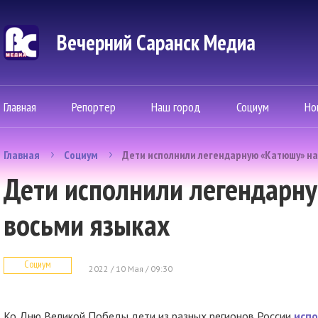
Вечерний Саранск Mедиа
Главная
Репортер
Наш город
Социум
Но
Главная
Социум
Дети исполнили легендарную «Катюшу» на
Дети исполнили легендарн
восьми языках
Социум
2022 / 10 Мая / 09:30
Ко Дню Великой Победы дети из разных регионов России
исп