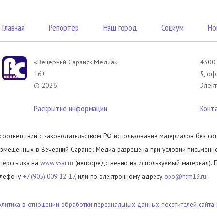
Главная
Репортер
Наш город
Социум
Но
«Вечерний Саранск Mедиа»
43003
16+
3, оф
© 2026
Элект
Раскрытие информации
Конт
 соответствии с законодательством РФ использование материалов без сог
азмещенных в Вечерний Саранск Медиа разрешена при условии письменног
иперссылка на
www.vsar.ru
(непосредственно на используемый материал). 
елефону
+7 (905) 009-12-17
, или по электронному адресу
opo@ntm13.ru
.
олитика в отношении обработки персональных данных посетителей сайта