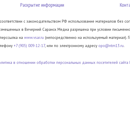
Раскрытие информации
Конт
 соответствии с законодательством РФ использование материалов без сог
азмещенных в Вечерний Саранск Медиа разрешена при условии письменног
иперссылка на
www.vsar.ru
(непосредственно на используемый материал). 
елефону
+7 (905) 009-12-17
, или по электронному адресу
opo@ntm13.ru
.
олитика в отношении обработки персональных данных посетителей сайта